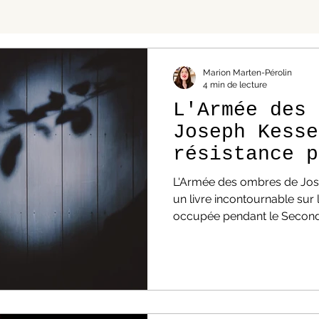
Marion Marten-Pérolin
4 min de lecture
L'Armée des 
Joseph Kesse
résistance p
l'humanité
L'Armée des ombres de Jose
un livre incontournable sur 
occupée pendant le Second
texte, l'auteur nous parle d
sont prêts à donner leur vie
barbarie nazie. Un éveil de
rappelle également les colla
français zélés. L'Armée de
résistance et humanité L'