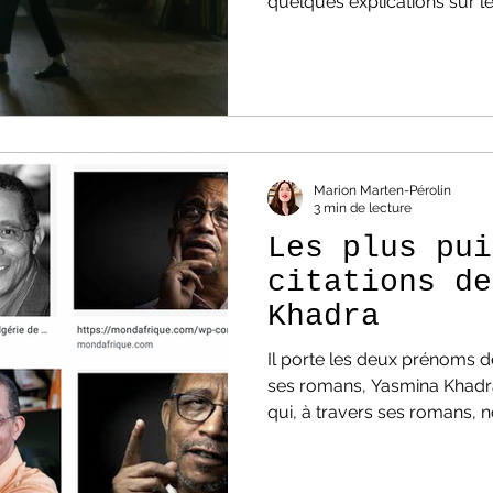
quelques explications sur l
Marion Marten-Pérolin
3 min de lecture
Les plus pui
citations de
Khadra
Il porte les deux prénoms 
ses romans, Yasmina Khadra, est un écri
qui, à travers ses romans, 
dessus du chaos. Ancien mili
marqués par la violence et la
n'en sont pas moins lumineux