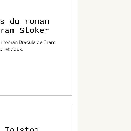
s du roman
ram Stoker
 du roman Dracula de Bram
illet doux.
 Tolstoï,