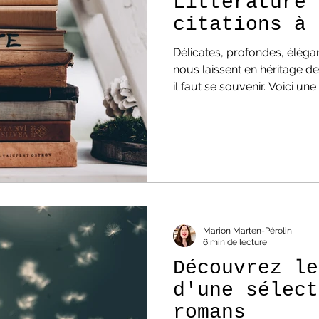
Littérature 
citations à 
Délicates, profondes, élégan
nous laissent en héritage d
il faut se souvenir. Voici une
citations à retenir pour vous
Littérature : ces 50 citations
mots, les gros, les petits, le
familiers... vous allez adorer
littérature à retenir. C'est d'a
mettre en lumière
Marion Marten-Pérolin
6 min de lecture
Découvrez le
d'une sélect
romans