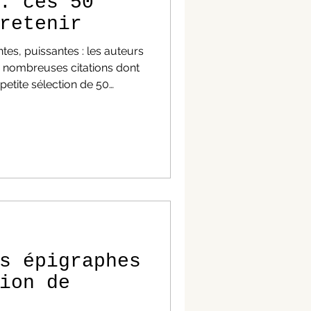
: ces 50
retenir
tes, puissantes : les auteurs
e nombreuses citations dont
 petite sélection de 50
 ou pour briller en société.
 à retenir Si vous aimez les
s beaux, les vieux, les
 cet article de 50 citations de
illeurs l'objectif de ce blog,
s épigraphes
ion de