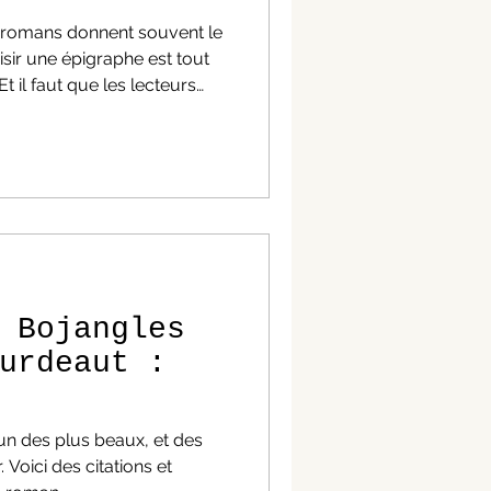
 romans donnent souvent le
oisir une épigraphe est tout
Et il faut que les lecteurs
ittéraire. Un hommage, une
igraphe peut varier. Une
onne une clé de lecture.
'une sélection de romans
us suffisamment attention
? Vous transpercent
 Bojangles
urdeaut :
un des plus beaux, et des
 Voici des citations et