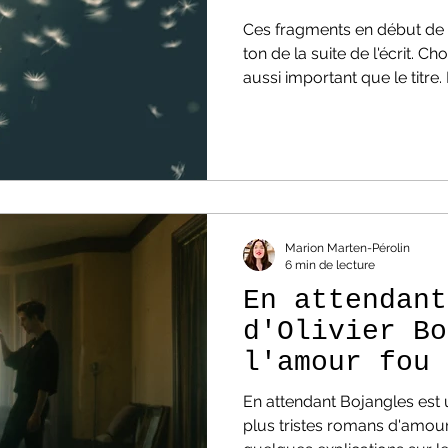
Ces fragments en début de
ton de la suite de l'écrit. Ch
aussi important que le titre. 
saisissent leur puissance l
référence,... le sens de l'ép
chose est sûre, elle nous d
Découvrez les épigraphes d
Les épigraphes, y faites-vo
lorsque vous lisez un livre 
Marion Marten-Pérolin
6 min de lecture
En attendant
d'Olivier Bo
l'amour fou
En attendant Bojangles est 
plus tristes romans d'amour.