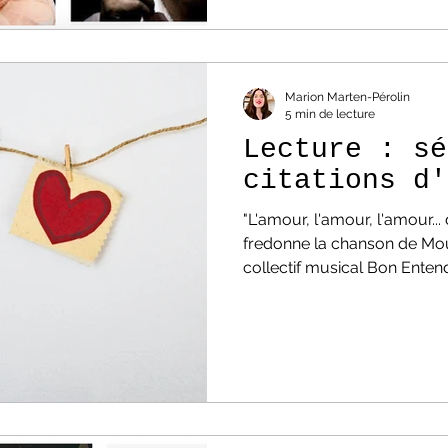
contempler le monde dans s
rêves permettent de réinvent
citations de l'auteur. Les pl
Marion Marten-Pérolin
5 min de lecture
Lecture : sé
citations d'
"L'amour, l'amour, l'amour...
fredonne la chanson de Moul
collectif musical Bon Enten
toujours et on en écrit des 
de mots. Amour heureux, 
toujours... Voici une sélecti
sentiment si puissant, sour
Lecture : sélection de cita
littérature et les citations, 