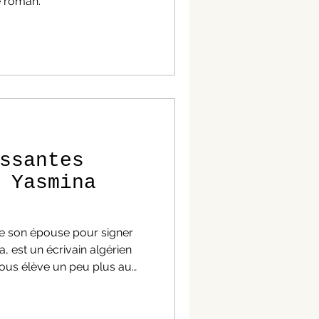
e roman.
ssantes
 Yasmina
de son épouse pour signer
vain algérien
nous élève un peu plus au
taire, ses écrits sont
 force, "manu militari". Ils
, et nous invitent à