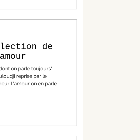
on affreuse réalité que nos
er... Voici une sélection de
us puissantes citation
lection de
amour
 dont on parle toujours"
oudji reprise par le
deur. L'amour on en parle
kilomètres et des kilomètres
amour déçu, amour
on de belles citations sur ce
ce des plus beaux romans.
tions d'amour Vous aimez la
cet article recense quelques-