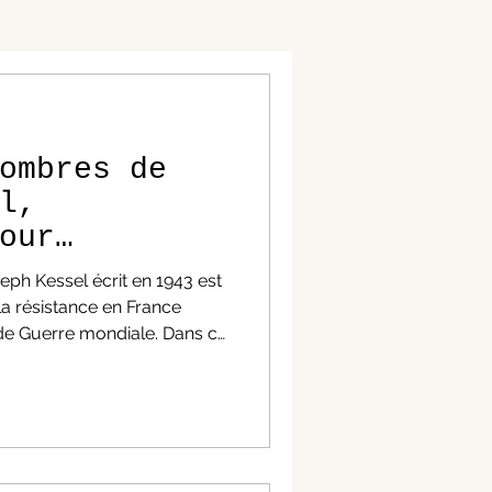
ombres de
l,
our
ph Kessel écrit en 1943 est
la résistance en France
e Guerre mondiale. Dans ce
es réseaux de résistants qui
 pour ne pas vivre dans la
s consciences qui nous
borateurs et les officiers
s ombres de Joseph Kessel,
Armée des ombres de Joseph